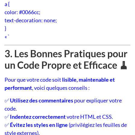
a {
color: #0066cc;
text-decoration: none;
}
« `
3. Les Bonnes Pratiques pour
un Code Propre et Efficace 🧹
Pour que votre code soit
lisible, maintenable et
performant
, voici quelques conseils :
✅
Utilisez des commentaires
pour expliquer votre
code.
✅
Indentez correctement
votre HTML et CSS.
✅
Évitez les styles en ligne
(privilégiez les feuilles de
style externes).