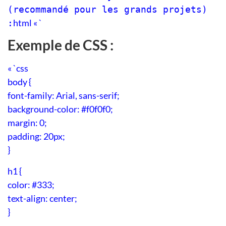
(recommandé pour les grands projets)
html
« `
:
Exemple de CSS :
« `css
body {
font-family: Arial, sans-serif;
background-color: #f0f0f0;
margin: 0;
padding: 20px;
}
h1 {
color: #333;
text-align: center;
}