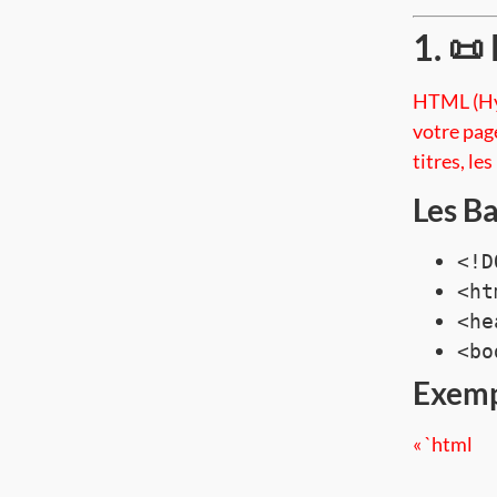
1. 📜
HTML (Hyp
votre page
titres, le
Les Ba
<!D
<ht
<he
<bo
Exemp
« `html