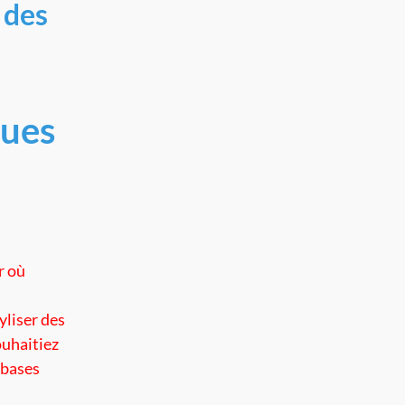
 des
ques
r où
yliser des
ouhaitiez
 bases