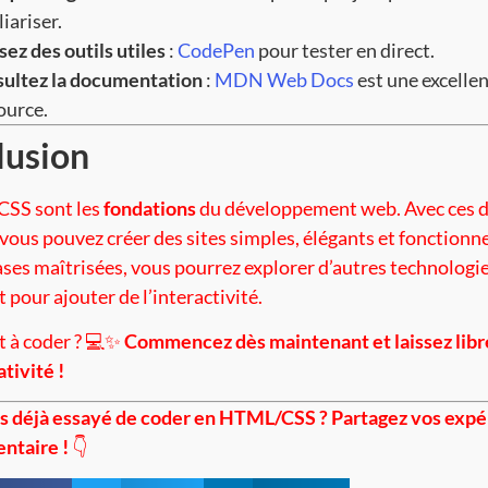
iariser.
isez des outils utiles
:
CodePen
pour tester en direct.
ultez la documentation
:
MDN Web Docs
est une excelle
ource.
lusion
CSS sont les
fondations
du développement web. Avec ces 
 vous pouvez créer des sites simples, élégants et fonctionn
bases maîtrisées, vous pourrez explorer d’autres technolog
 pour ajouter de l’interactivité.
t à coder ? 💻✨
Commencez dès maintenant et laissez libr
tivité !
 déjà essayé de coder en HTML/CSS ? Partagez vos expé
ntaire !
👇