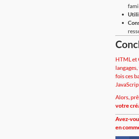
famil
Util
Cons
ress
Conc
HTML et 
langages,
fois ces 
JavaScript
Alors, prê
votre créa
Avez-vous
en comme