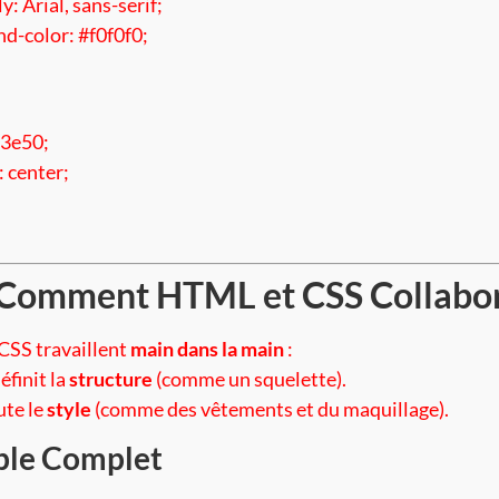
y: Arial, sans-serif;
d-color: #f0f0f0;
c3e50;
: center;
 Comment HTML et CSS Collabo
SS travaillent
main dans la main
:
éfinit la
structure
(comme un squelette).
ute le
style
(comme des vêtements et du maquillage).
le Complet