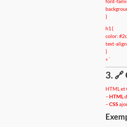
font-famil
backgroun
}
h1 {
color: #2
text-align
}
« `
3. 
HTML et C
–
HTML
d
–
CSS
ajo
Exemp