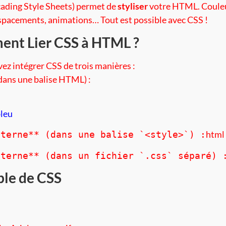
ading Style Sheets) permet de
styliser
votre HTML. Coule
espacements, animations… Tout est possible avec CSS !
nt Lier CSS à HTML ?
ez intégrer CSS de trois manières :
dans une balise HTML) :
bleu
html
nterne** (dans une balise `<style>`) :
xterne** (dans un fichier `.css` séparé) 
le de CSS