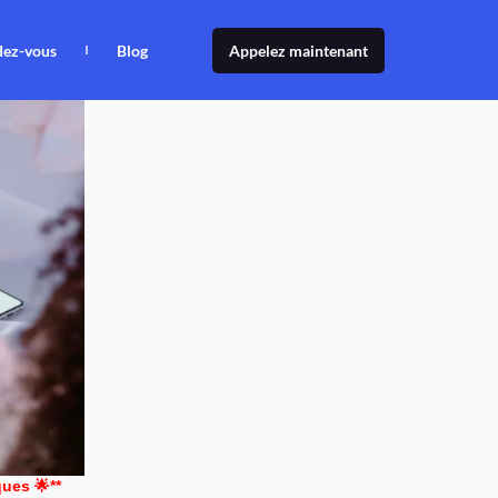
dez-vous
Blog
Appelez maintenant
ues 🌟**