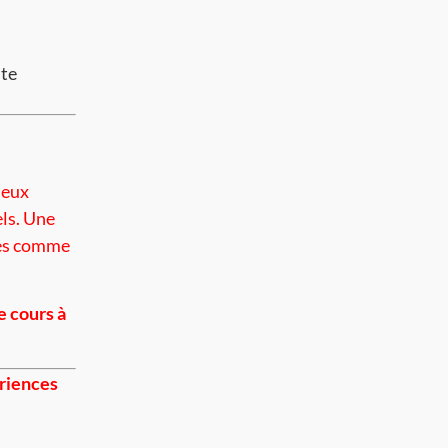
nte
deux
els. Une
ies comme
e cours à
riences