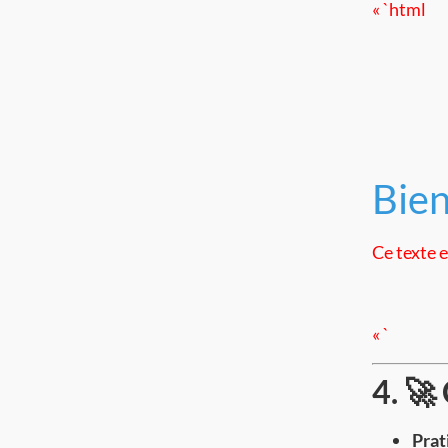
« `html
Bien
Ce texte e
« `
4. 🚀
Prat