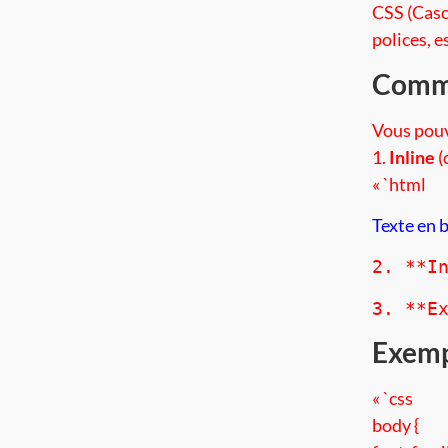
CSS (Casc
polices, 
Comme
Vous pouv
1.
Inline
(
« `html
Texte en 
2. **I
3. **E
Exemp
« `css
body {