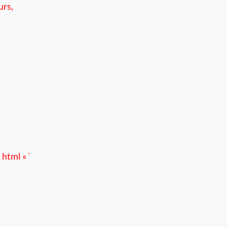
urs,
html
« `
: