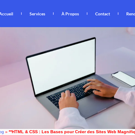
Accueil
Services
À Propos
Contact
Ren
og
»
**HTML & CSS : Les Bases pour Créer des Sites Web Magnifiq