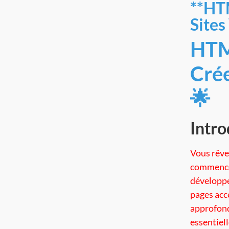
**HTM
Sites
HTM
Crée
🌟
Intro
Vous rêve
commence
développe
pages acc
approfondi
essentiell