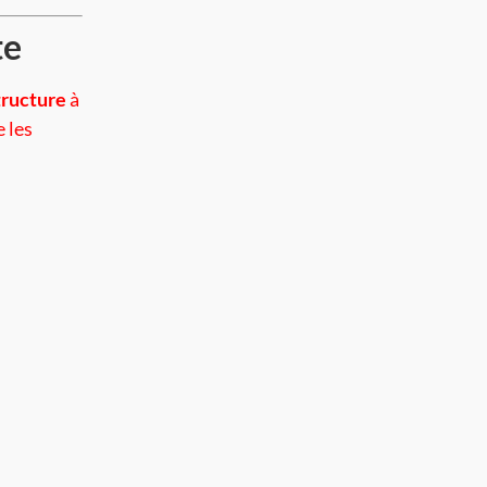
te
tructure
à
e les